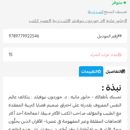
متوفر
صنيف المنتج:
كتب تربية
جابور ماتيه
#د جوردون نيوفيلد
#كتب تربية
#عصير الكتب
رقم الموديل
9789779922546
15
عدد مرات الشراء
التفاصيل
التقييمات
نبذة :
تمسك بأطفالك - جابور ماتيه ، د. جوردون نيوفيلد : يتكاتف عالِم
النفس المعروف بقدرته على اختراق صميم قضايا التربية المعقدة
مع الطبيب والمؤلف صاحب الكتب الأكثر مبيعًا، لمعالجة أحد أكثر
الاتجاهات المقلقة وغير المفهومة في عصرنا– الأقران الذين يحلُّون
محلَّ الآباء في حياة أطفالنا. وقد أطلق د. نيوفيلد على هذه الظاهرة