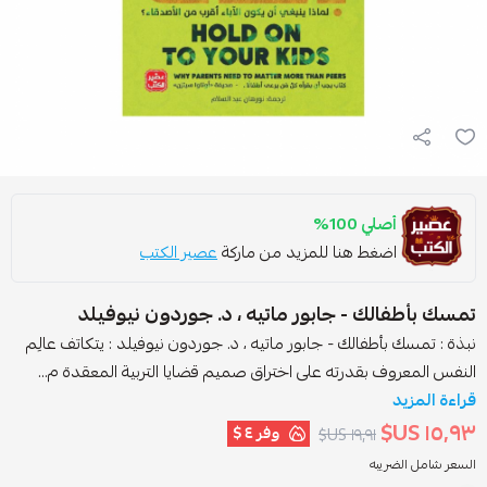
أصلي 100%
اضغط هنا للمزيد من ماركة
عصير الكتب
مسك بأطفالك - جابور ماتيه ، د. جوردون نيوفيلد
بذة : تمسك بأطفالك - جابور ماتيه ، د. جوردون نيوفيلد : يتكاتف عالِم
لنفس المعروف بقدرته على اختراق صميم قضايا التربية المعقدة م...
راءة المزيد
١٥٫٩٣ US
وفر
٤ $
١٩٫٩١ US$
لسعر شامل الضريبه