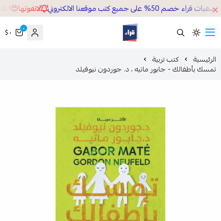
اتفوتها😍! ثلاث فواصل مجانية من اختيارك اضغط هنا للاختيار.
عروض تصفيات قراء خصم
٠
٠ $
قراء
لرئيسية
كتب تربية
مسك بأطفالك - جابور ماتيه ، د. جوردون نيوفيلد