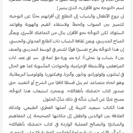
اسم «التوجه نحو الأقران»، الذي يشير إ
لى نزوع الأطفال والشباب إلى التطلع إلى أقرانهم بحثًا عن التوجيه:
للتمييز بين الصواب والخطأ، ولاستقاء القيم والهوية وقواعد
السلوك. لكن التوجُّه نحو الأقران ينال من التماسُك الأسري، ويعكِّر
المناخ المدرسي، ويعزز ثقافة الشباب ذات الطابع العدواني والجنسي.
إن هذا التوجُّه يطرح تفسيرًا قويًّا للتنمر في الوسط المدرسي والعنف
بين الشباب، وتتجلى آثاره بصورة مؤلمة في سياق عصابات
المراهقين، والأنشطة الإجرامية، والحوادث المأسوية كما هو الحال
في ليتلتون، وكولورادو، وتابور، وألبرتا، وفيكتوريا، وكولومبيا البريطانية.
وهو اتجاه متصاعد لم ينل قسطًا كافيًا من الشرح أو التفنيد حتى
صدور كتاب «تمسَّك بأطفالك». وبمجرد استيعاب هذا التوجُّه،
يصبح غنيًّا عن البيان، شأنُه في ذلك شأنُ الحلول.
هذا الكتاب سيعيد التربية إلى أصلها الفطري الطبيعي، وكذلك
العلاقة بين الوالدين والطفل إلى مكانتها الصحيحة. إن المفاهيم
والمبادئ والنصائح العملية الواردة في كتاب «تمسَّك بأطفالك»
ستُمكِّن الآباء من تلبية حاجة أطفالهم الفطرية لالتماس التوجيه،