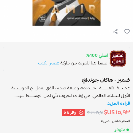
أصلي 100%
اضغط هنا للمزيد من ماركة
عصير الكتب
مير - هاكان جونداي
شيـــة الألفيــــــة الجـــديدة، وظيفة ضمير، الذي يعمل في المؤسسة
لأولى للسلام العالمي، هي إيقاف الحروب بأي ثمن. فوســـــط سينـ...
راءة المزيد
١٥٫٩٣ US
وفر
٤ $
١٩٫٩١ US$
لسعر شامل الضريبه
متوفر