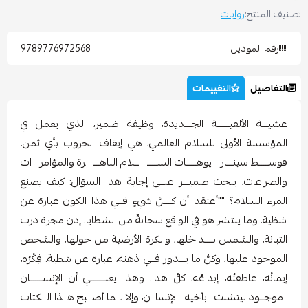
صنيف المنتج:
روايات
رقم الموديل
9789776972568
التفاصيل
التقييمات
عشيـــة الألفيــــــة الجـــديدة، وظيفة ضمير، الذي يعمل في
المؤسسة الأولى للسلام العالمي، هي إيقاف الحروب بأي ثمن.
فوســـــط سينـــاريوهـــــات الســـــــلام الباهـــرة والمؤامرات
والصراعات، يبحث ضميـــر علــى إجابة هذا السؤال: كيف يصنع
المرء السلام؟ ""أعتقد أن كــــلَّ شيءٍ فــي هذا الكون عبارة عن
شظية. وما ينتشر هو في الواقع سحابةٌ من الشظايا. إذن مجرة درب
التبانة، والشمس بــــداخلها، والكرة الأرضية من حولها، والشخص
الموجود عليها، وكلُّ ما يـــدور فــي ذهنه، عبارة عن شظية. فِكْرُه،
إيمانُه، عاطفتُه، إبداعُه، كلُّ هذا. وهذا يعنـــــــي أن الإنســــــان
موجــود ليتشبث بأخيه الإنسان، وإلا لما أصبح هذا الكتاب