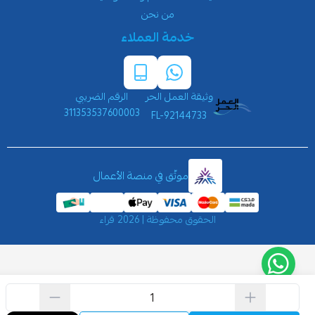
من نحن
خدمة العملاء
وثيقة العمل الحر
الرقم الضريبي
311353537600003
FL-92144733
موثّق في منصة الأعمال
الحقوق محفوظة | 2026
قراء