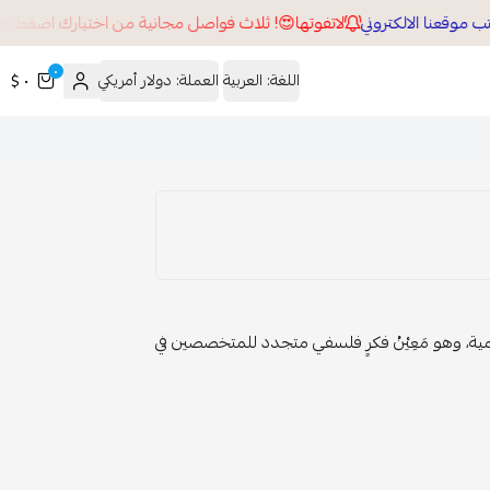
لاتفوتها😍! ثلاث فواصل مجانية من اختيارك اضغط هنا ل
٠
اللغة:
العربية
العملة:
دولار أمريكي
٠ $
لمية، وهو مَعِيْنُ فكرٍ فلسفي متجدد للمتخصصين في