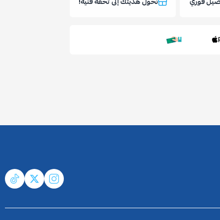
يل فوري
نحول هديتك إلى تحفة فنية!