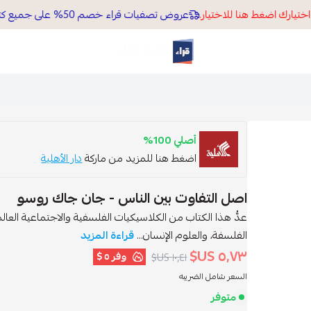
تيارك اضغط هنا للاختيار.
عروض تصفيات قراء خصم 50% على جميع كتب موقعنا الالكتروني
قراء
أصلي 100%
اضغط هنا للمزيد من ماركة
دار الأهلية
اصل التفاوت بين الناس - جان جاك روسو
عدُّ هذا الكتاب من الكلاسيكيات الفلسفية والاجتماعية العا
الفلسفة، والعلوم الإنسان...
قراءة المزيد
٥٫٧٣ US$
وفر
٥ $
١٠٫٤١ US$
السعر شامل الضريبه
متوفر