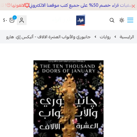
م 50% على جميع كتب موقعنا الالكتروني
لاتفوتها😍! ثلاث
٠
٠ $
قراء
لرئيسية
روايات
جانيوري والأبواب العشرة الالاف - أليكس إي. هارو