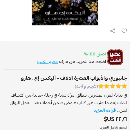
أصلي 100%
اضغط هنا للمزيد من ماركة
عصير الكتب
انيوري والأبواب العشرة الالاف - أليكس إي. هارو
(تقييم واحد)
ي بداية القرن العشرين، تنطلق امرأة شابة في رحلة خيالية من اكتشاف
لذات بعد ما عثرت على كتاب غامض ضمن أحداث هذا العمل الروائي
لش...
قراءة المزيد
٢٢٫٢١ US
لسعر شامل الضريبه