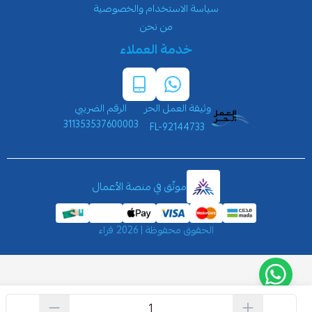
سياسة الاستخدام والخصوصية
من نحن
خدمة العملاء
وثيقة العمل الحر
الرقم الضريبي
311353537600003
FL-92144733
موثّق في منصة الأعمال
الحقوق محفوظة | 2026
قراء