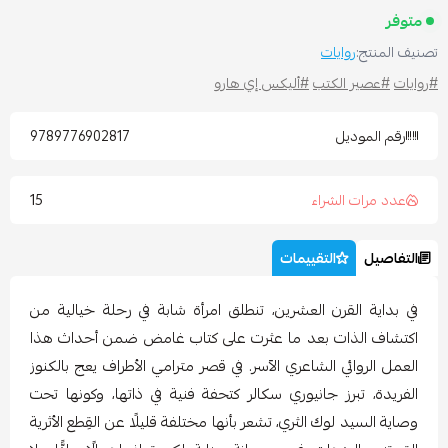
متوفر
صنيف المنتج:
روايات
روايات
#عصير الكتب
#أليكس إي هارو
رقم الموديل
9789776902817
15
عدد مرات الشراء
التفاصيل
التقييمات
في بداية القرن العشرين، تنطلق امرأة شابة في رحلة خيالية من
اكتشاف الذات بعد ما عثرت على كتاب غامض ضمن أحداث هذا
العمل الروائي الشاعري الآسر. في قصر مترامي الأطراف يعج بالكنوز
الفريدة، تبرز جانيوري سكالر كتحفة فنية في ذاتها، وكونها تحت
وصاية السيد لوك الثري، تشعر بأنها مختلفة قليلًا عن القِطع الأثرية