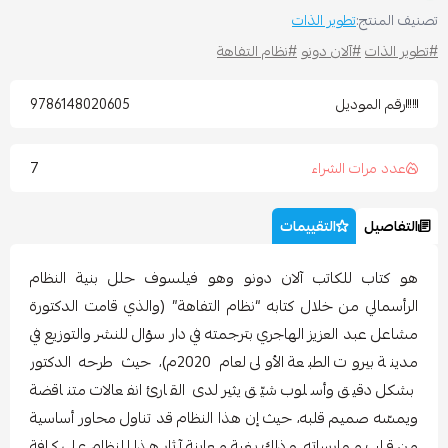
صنيف المنتج:
تطوير الذات
تطوير الذات
#آلان دونو
#نظام التفاهة
رقم الموديل
9786148020605
7
عدد مرات الشراء
التفاصيل
التقييمات
هو كتاب للكاتب آلان دونو وهو فيلسوف حلل بنية النظام
الرأسمالي من خلال كتابه “نظام التفاهة” (والذي قامت الدكتورة
مشاعل عبد العزيز الهاجري بترجمته في دار سؤال للنشر والتوزيع في
مدينة بيروت الطبعة الأولى لعام 2020م)، حيث طرحه الدكتور
بشكل دقيق وأسلوب شيّق يثير لدى القارئ انفعالات متناقضة
ويمسّه صميم قلبه، حيث إن هذا النظام قد تناول محاور أساسية
من قلب ممارساته، وذلك بغية معاينة آثار هذا النظام على كافة