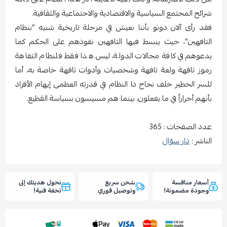
شرائح المجتمع السياسية والاقتصادية والاجتماعية والثقافية.
فقد رأى آلان دونو بأننا نعيش في مرحلة تاريخية شبيه “بنظام
التافهين”، حيث يبسط فيها التافهين نفوذهم على الحكم كما
يدعوهم في كافة مجالات الدولة، ليس هذا فقط فلنظام التفاهة
رموز تافهة ولغة تافهة وشخصيات وأدوات تافهة خاصة به، أما
للسر الخطير خلف نجاح ذا النظام في قدرته العظمى إيهام الأفراد
بأنهم أحراراً في ما يفعلون، بينما هم مسيسون بسياسة القطيع.
عدد الصفحات : 365
الناشر :
دار سؤال
أسعار منافسة
شحن سريع
نحول هديتك إلى
وجودة مضمونة!
وتوصيل فوري
تحفة فنية!