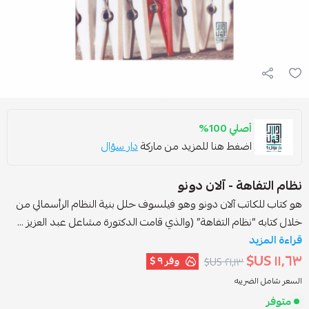
أصلي 100%
اضغط هنا للمزيد من ماركة
دار سؤال
ظام التفاهة - آلان دونو
و كتاب للكاتب آلان دونو وهو فيلسوف حلل بنية النظام الرأسمالي من
لال كتابه “نظام التفاهة” (والذي قامت الدكتورة مشاعل عبد العزيز ...
راءة المزيد
١١٫٦٣ US
وفر
٩ $
٢١٫١٣ US$
لسعر شامل الضريبه
متوفر