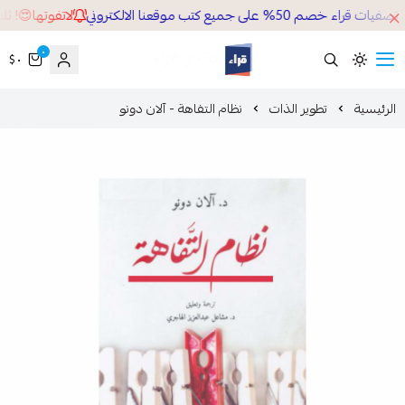
م 50% على جميع كتب موقعنا الالكتروني
لاتفوتها😍! ثلاث
٠
٠ $
قراء
لرئيسية
تطوير الذات
نظام التفاهة - آلان دونو