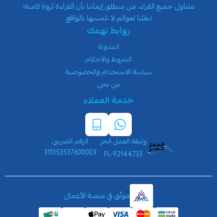
متناول جميع القراء، من منطلق إيماننا بأن القراءة ثروة كامنة؛
تنقلنا لعوالم لا نلمسها بالواقع.
روابط تهمك
المدونة
الشروط والاحكام
سياسة الاستخدام والخصوصية
من نحن
خدمة العملاء
وثيقة العمل الحر
الرقم الضريبي
311353537600003
FL-92144733
موثّق في منصة الأعمال