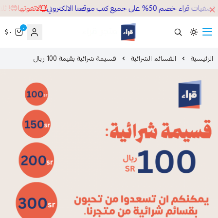
م 50% على جميع كتب موقعنا الالكتروني
لاتفوتها😍! ثلاث
٠
٠ $
قراء
لرئيسية
القسائم الشرائية
قسيمة شرائية بقيمة 100 ريال