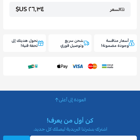
٢٦٫٣٤ US$
السعر
أسعار منافسة
شحن سريع
نحول هديتك إلى
وجودة مضمونة!
وتوصيل فوري
تحفة فنية!
العودة إلى أعلى
كن أول من يعرف!
اشترك بنشرتنا البريدية ليصلك كل جديد.