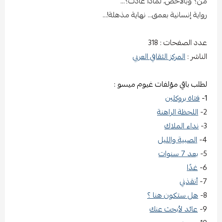
من؟ وبالأخص، لماذا عادت؟…
رواية إنسانية بعمق… نهاية مذهلة!…
عدد الصفحات : 318
الناشر :
المركز الثقافي العربي
لطلب باقي مؤلفات غيوم ميسو :
1-
فتاة بروكلين
2-
اللحظة الراهنة
3-
نداء الملاك
4-
الصبية والليل
5-
بعد 7 سنوات
6-
غدًا
7-
أنقذني
8-
هل ستكون هنا ؟
9-
عائد لأبحث عنك