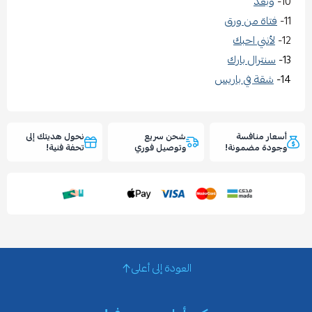
10-
وبعد
11-
فتاة من ورق
12-
لأنني احبك
13-
سنترال بارك
14-
شقة في باريس
أسعار منافسة
شحن سريع
نحول هديتك إلى
وجودة مضمونة!
وتوصيل فوري
تحفة فنية!
العودة إلى أعلى