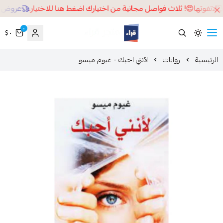
اتفوتها😍! ثلاث فواصل مجانية من اختيارك اضغط هنا للاختيار.
عروض تصفيات قراء خصم 
٠
٠ $
قراء
لرئيسية
روايات
لأنني احبك - غيوم ميسو