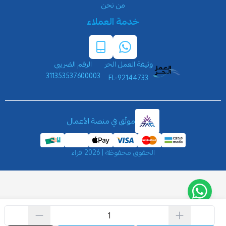
من نحن
خدمة العملاء
وثيقة العمل الحر
الرقم الضريبي
311353537600003
FL-92144733
موثّق في منصة الأعمال
الحقوق محفوظة | 2026
قراء