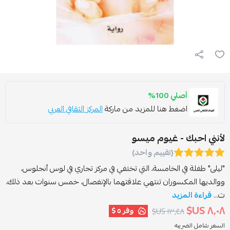
أصلي 100%
اضغط هنا للمزيد من ماركة
المركز الثقافي العربي
أنني احبك - غيوم ميسو
(تقييم واحد)
ليلى" طفلة في الخامسة، التي تختفي في مركز تجاري في لوس أنجلوس،
والديها المكسوران تنتهي علاقتهما بالإنفصال، خمس سنوات بعد ذلك،
...
قراءة المزيد
٨٫٠٨ US
وفر
٥ $
١٣٫٤٨ US$
لسعر شامل الضريبه