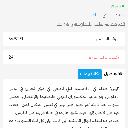
متوفر
صنيف المنتج:
روايات
غيوم ميسو
#المركز الثقافي العربي
#روايات
رقم الموديل
5679361
24
عدد مرات الشراء
التفاصيل
التقييمات
"ليلى" طفلة في الخامسة، التي تختفي في مركز تجاري في لوس
أنجلوس، ووالديها المكسوران تنتهي علاقتهما بالإنفصال، خمس
سنوات بعد ذلك، تم العثور على ليلى في نفس المكان الذي اختفت
فيه عن الأنظار، إنها حية، لكنها غارقة في حالة غريبة من الخرس.
بعد فرحة اللقاء، تتوالى الأسئلة: أين كانت ليلى كل تلك السنوات؟ مع