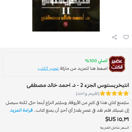
أصلي 100%
اضغط هنا للمزيد من ماركة
عصير الكتب
تيخريستوس الجزء 2 - د. احمد خالد مصطفى
(تقييم واحد)
يُمنع كتابي هذا في كثيرٍ من الأروقة, وسيُثير النزاع أينما حلّ, لكنه سيصل
لى عينيك, فلم نعُد في عصرٍ يقدرُ أي أحدٍ أن يمنع كتاب...
قراءة المزيد
١٥٫٣١ US
لسعر شامل الضريبه