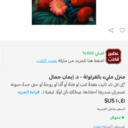
أصلي 100%
اضغط هنا للمزيد من ماركة
عصير الكتب
نزل مليء بالفراولة - د. إيمان جمال
إلى كل تاء تأنيث طفلةً كنتِ أو فتاةً أو أُمًّا أو زوجةً أو حتى جدةً حنونة
ضم إلى صدرِها أحفادَها، صِحَّتُكِ تأتي أولًا. كيفية ا...
قراءة المزيد
١٠٫٤١ U
لسعر شامل الضريبه
متوفر
صنيف المنتج:
علوم