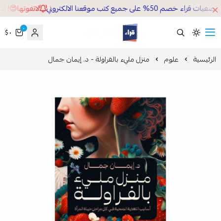
م 50% على جميع كتب موقعنا الالكتروني
لاتفوتها😍! ثلاث
٠
٠ $
قراء
لرئيسية
علوم
منزل مليء بالفراولة - د. إيمان جمال