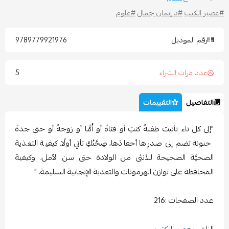
عصير الكتب
#د إيمان جمال
#علوم
رقم الموديل
9789779921976
5
عدد مرات الشراء
التفاصيل
التقييمات
"إلى كل تاء تأنيث طفلةً كنتِ أو فتاةً أو أُمًّا أو زوجةً أو حتى جدةً
حنونة تضم إلى صدرِها أحفادَها، صِحَّتُكِ تأتي أولًا. كيفية التغذية
الصحيَّة الصحيحة للأنثى من الولادة حتى سن الأمل، وكيفية
المحافظة على توازن الهرمونات والتغذية الإيجابية السليمة. "
عدد الصفحات :216