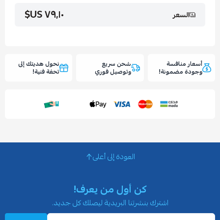
٧٩٫١٠ US$
السعر
أسعار منافسة
شحن سريع
نحول هديتك إلى
وجودة مضمونة!
وتوصيل فوري
تحفة فنية!
العودة إلى أعلى
كن أول من يعرف!
اشترك بنشرتنا البريدية ليصلك كل جديد.