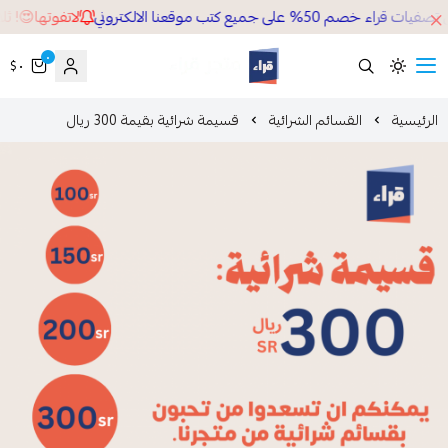
م 50% على جميع كتب موقعنا الالكتروني
لاتفوتها😍! ثلاث
٠
٠ $
قراء
لرئيسية
القسائم الشرائية
قسيمة شرائية بقيمة 300 ريال