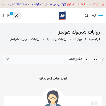
تيارك اضغط هنا للاختيار.
عروض تصفيات قراء خصم 50% على جميع كتب موقعنا الالكتروني
٠
٠ $
قراء
روايات شيرلوك هولمز
الرئيسية
روايات
روايات بوليسية
روايات شيرلوك هولمز
رتيب حسب:
تعذر جلب المزيد😢