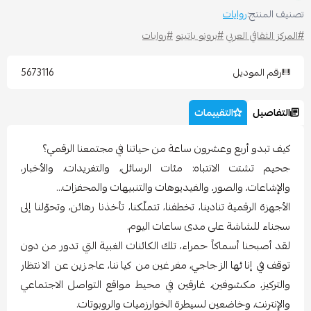
صنيف المنتج:
روايات
المركز الثقافي العربي
#برونو باتينو
#روايات
رقم الموديل
5673116
التفاصيل
التقييمات
كيف تبدو أربع وعشرون ساعة من حياتنا في مجتمعنا الرقمي؟
جحيم تشتت الانتباه: مئات الرسائل، والتغريدات، والأخبار،
والإشاعات، والصور، والفيديوهات والتنبيهات والمحفزات...
الأجهزة الرقمية تنادينا، تخطفنا، تتملّكنا، تأخذنا رهائن، وتحوّلنا إلى
سجناء للشاشة على مدى ساعات اليوم.
لقد أصبحنا أسماكاً حمراء، تلك الكائنات الغبية التي تدور من دون
توقف في إنائها الزجاجي، مفرغين من كياننا، عاجزين عن الانتظار
والتركيز، مكشوفين، غارقين في محيط مواقع التواصل الاجتماعي
والإنترنت، وخاضعين لسيطرة الخوارزميات والروبوتات.