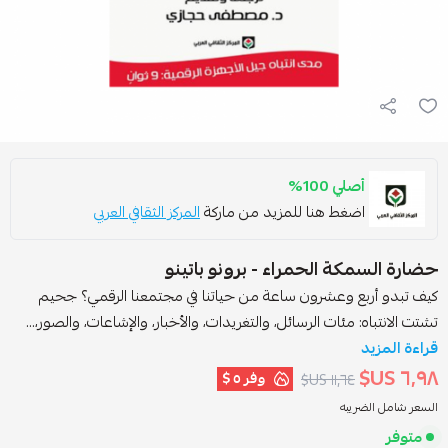
أصلي 100%
اضغط هنا للمزيد من ماركة
المركز الثقافي العربي
ضارة السمكة الحمراء - برونو باتينو
يف تبدو أربع وعشرون ساعة من حياتنا في مجتمعنا الرقمي؟ جحيم
شتت الانتباه: مئات الرسائل، والتغريدات، والأخبار، والإشاعات، والصور،...
راءة المزيد
٦٫٩٨ US
وفر
٥ $
١١٫٦٤ US$
لسعر شامل الضريبه
متوفر