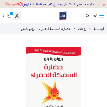
صم 50% على جميع كتب موقعنا الالكتروني
لاتفوتها😍! ثلاث
٠
٠ $
قراء
لرئيسية
روايات
حضارة السمكة الحمراء - برونو باتينو