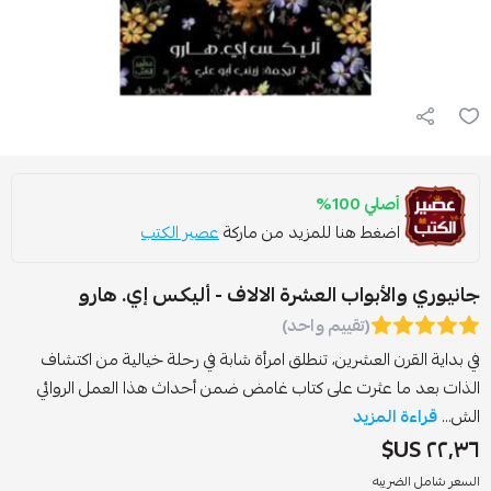
أصلي 100%
اضغط هنا للمزيد من ماركة
عصير الكتب
انيوري والأبواب العشرة الالاف - أليكس إي. هارو
(تقييم واحد)
ي بداية القرن العشرين، تنطلق امرأة شابة في رحلة خيالية من اكتشاف
لذات بعد ما عثرت على كتاب غامض ضمن أحداث هذا العمل الروائي
لش...
قراءة المزيد
٢٢٫٣٦ US
لسعر شامل الضريبه