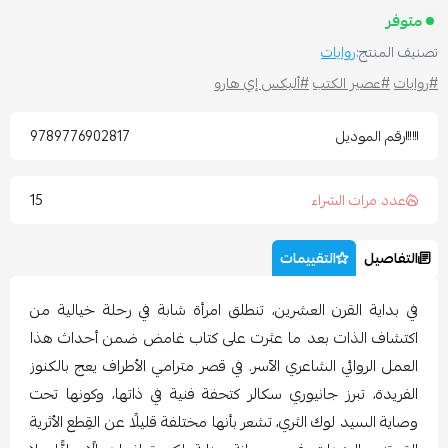
متوفر
صنيف المنتج:
روايات
روايات
#عصير الكتب
#أليكس إي هارو
رقم الموديل
9789776902817
15
عدد مرات الشراء
التفاصيل
التقييمات
في بداية القرن العشرين، تنطلق امرأة شابة في رحلة خيالية من
اكتشاف الذات بعد ما عثرت على كتاب غامض ضمن أحداث هذا
العمل الروائي الشاعري الآسر. في قصر مترامي الأطراف يعج بالكنوز
الفريدة، تبرز جانيوري سكالر كتحفة فنية في ذاتها، وكونها تحت
وصاية السيد لوك الثري، تشعر بأنها مختلفة قليلًا عن القِطع الأثرية