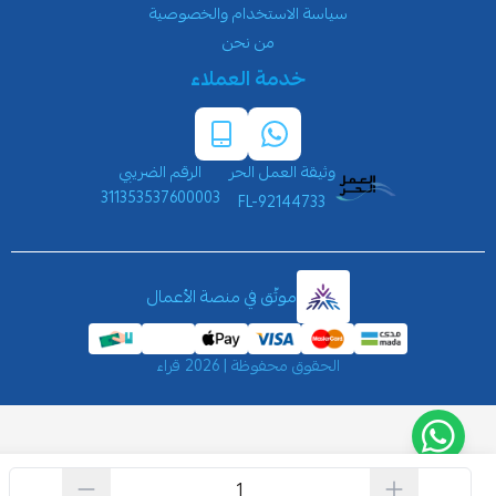
سياسة الاستخدام والخصوصية
من نحن
خدمة العملاء
وثيقة العمل الحر
الرقم الضريبي
311353537600003
FL-92144733
موثّق في منصة الأعمال
الحقوق محفوظة | 2026
قراء