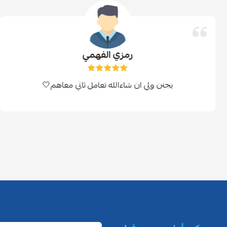
رمزي الفهمي
يجنن ولي ان شاءالله تعامل ثاني معاهم🤍