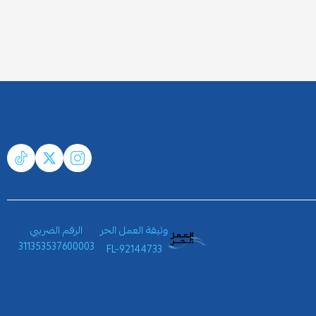
وثيقة العمل الحر
الرقم الضريبي
311353537600003
FL-92144733