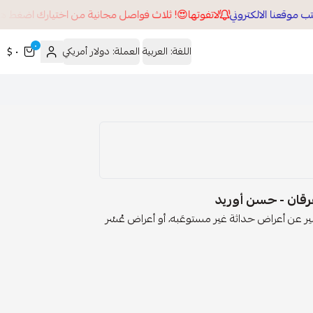
لاتفوتها😍! ثلاث فواصل مجانية من اختيارك اضغط هنا ل
٠
اللغة:
العربية
العملة:
دولار أمريكي
٠ $
ُرقان - حسن أوريد
التعبير عن أعراض حداثة غير مستوعَبه، أو أعراض عُسْر