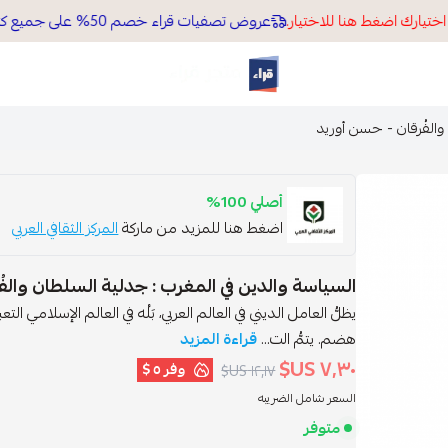
يارك اضغط هنا للاختيار.
عروض تصفيات قراء خصم 50% على جميع كتب موقعنا الالكتروني
قراء
والفُرقان - حسن أوريد
أصلي 100%
اضغط هنا للمزيد من ماركة
المركز الثقافي العربي
السياسة والدين في المغرب : جدلية السلطان والف
يظلُّ العامل الديني في العالم العربي، بَلْه في العالم الإسلامي 
هضم. يتمُّ الت...
قراءة المزيد
٧٫٣٠ US$
وفر
٥ $
١٢٫١٧ US$
السعر شامل الضريبه
متوفر