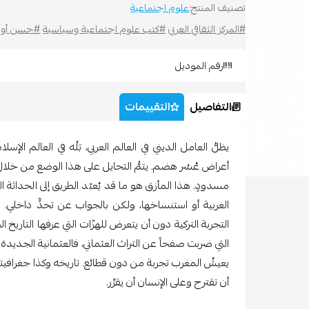
تصنيف المنتج:
علوم اجتماعية
#المركز الثقافي العربي
#كتب علوم اجتماعية وسياسية
#حسن أور
رقم الموديل
التفاصيل
التقييمات
يظلُّ العامل الديني في العالم العربي، بَلْه في العالم ال
أعراض عُسْر هضم. يتمُّ التحايل على هذا الوضع من خلال م
مسدودٍ. هذا المأزق هو ما قد يُعبّد الطريق إلى الحداثة 
الغربية أو استنساخها، ولكن بالجواب عن تحدٍّ داخلي.
التجربة التركية دون أن يتعرض للهزّات التي عرفها التاريخ الح
التي ضربت صفحاً عن التراث العثماني، فالعثمانية الجديدة 
يعيشُ المغرب تجربة من دون قطائع. تاريخه وكذا جغرافيته يه
أن تقترح وعلى الإنسان أن يقرِّر.