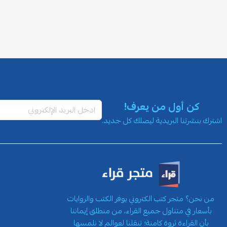
كن أول من يعرف!
اشترك بنشرتنا البريدية ليصلك كل جديد.
من نحن؟ متجر كتب الكتروني يوفر الكتب والروايات
بأسعار في متناول جميع القراء، من منطلق إيماننا
بأن القراءة ثروة كامنة؛ تنقلنا لعوالم لا نلمسها