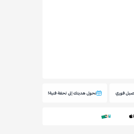
يل فوري
نحول هديتك إلى تحفة فنية!