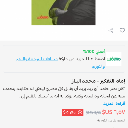
أصلي 100%
اضغط هنا للمزيد من ماركة
مسافات للترجمة والنشر
والتوزيع
مام التفكير - محمد البـاز
كان نصر حامد أبو زيد يريد أن يقابل كلَّ مصري ليحكي له حكايته، يتحدث
عه عن أبحاثه ودراساته وكتبه، يؤكد له أنه ما أمسك بالقلمِ إل...
راءة المزيد
٦٫٥٧ US
وفر
٥ $
١١٫٩٥ US$
لسعر شامل الضريبه