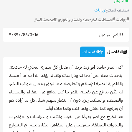
متوفر
صنيف المنتج:
روايات
روايات
#مسافات للترجمة والنشر والتوزيع
#محمد البـاز
رقم الموديل
9789778670516
التفاصيل
التقييمات
"كان نصر حامد أبو زيد يريد أن يقابل كلَّ مصري ليحكي له حكايته،
يتحدث معه عن أبحاثه ودراساته وكتبه، يؤكد له أنه ما أمسك
بالقلمِ إلا لنصرة الإسلام وتخليصه مما لحِقَ به من شوائب البشر،
لم يكُن يدافع عن نفسه، بقدر ما كان يدافع عن الفقراء والبسطاء
والضعفاء والمنكسرين، دون أن ينتظر منهم شيئًا، كل ما أراده هو
أن يعرفوه كما عاش وكما كتب وكما مات أيضًا.
هنا نخرج مع نصر بعيدًا عن الغرف والكتب والدراسات والمؤتمرات
والندوات المغلقة، سنجلس على المقاهي معًا، ونسير في الشوارع