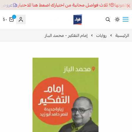
اتفوتها😍! ثلاث فواصل مجانية من اختيارك اضغط هنا للاختيار.
عروض تصفيات قراء خصم 
٠
٠ $
قراء
لرئيسية
روايات
إمام التفكير - محمد البـاز